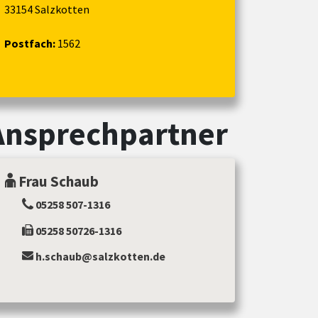
33154 Salzkotten
Postfach:
1562
Ansprechpartner
Frau Schaub
05258 507-1316
05258 50726-1316
h.schaub@salzkotten.de