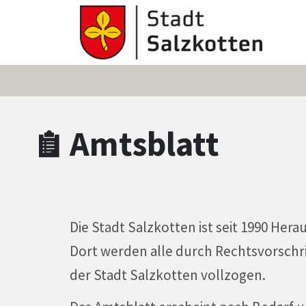
Zum Hauptinhalt springen
Zum Header
Zum Hauptinhalt
Zum Footer
Amtsblatt
Die Stadt Salzkotten ist seit 1990 Her
Dort werden alle durch Rechtsvorsc
der Stadt Salzkotten vollzogen.