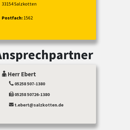
33154 Salzkotten
Postfach:
1562
Ansprechpartner
Herr Ebert
05258 507-1380
05258 50726-1380
t.ebert@salzkotten.de