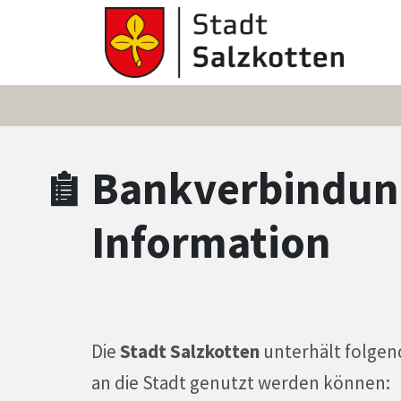
Zum Hauptinhalt springen
Zum Header
Zum Hauptinhalt
Zum Footer
Bankverbindung
Information
Die
Stadt Salzkotten
unterhält folgen
an die Stadt genutzt werden können: