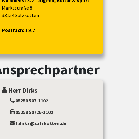
Fachdienst 5.2 - Jugend, Kultur & Sport
Marktstraße 8
33154 Salzkotten
Postfach:
1562
Ansprechpartner
Herr Dirks
05258 507-1102
05258 50726-1102
f.dirks@salzkotten.de