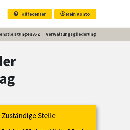
Hilfecenter
Mein Konto
ienstleistungen A-Z
Verwaltungsgliederung
der
lag
Zuständige Stelle