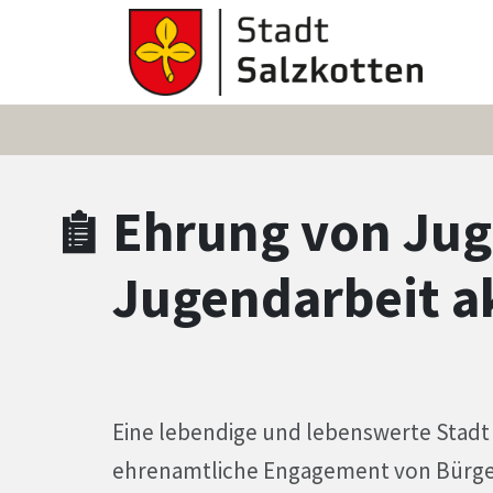
Zum Hauptinhalt springen
Zum Header
Zum Hauptinhalt
Zum Footer
Ehrung von Jug
Jugendarbeit ak
Eine lebendige und lebenswerte Stadt
ehrenamtliche Engagement von Bürge