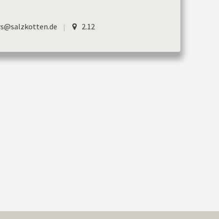
s@salzkotten.de
2.12
|