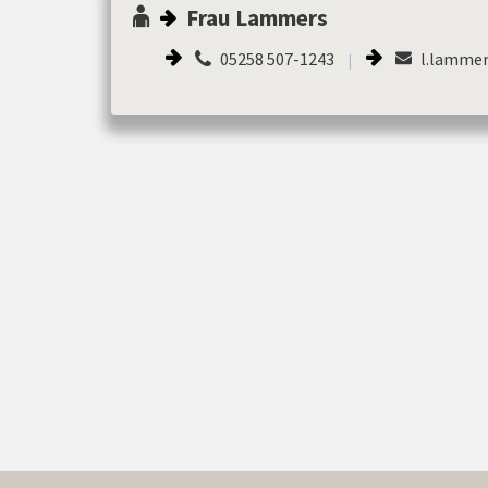
Frau Lammers
05258 507-1243
l.lammer
|