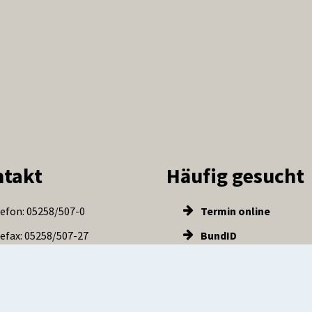
takt
Häufig gesucht
efon: 05258/507-0
Termin online
efax: 05258/507-27
BundID
Kontakt aufnehmen
Website Stadt Salzko