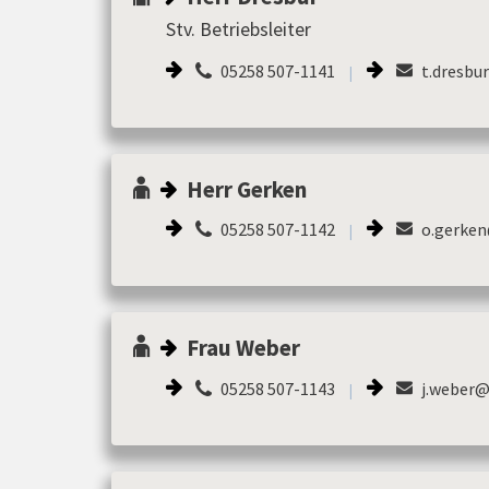
Stv. Betriebsleiter
05258 507-1141
t.dresbu
|
Herr Gerken
05258 507-1142
o.gerken
|
Frau Weber
05258 507-1143
j.weber@
|