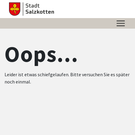
Zum Hauptinhalt springen
Zum Header
Zum Hauptinhalt
Zum Footer
Oops...
Leider ist etwas schiefgelaufen. Bitte versuchen Sie es später
noch einmal.