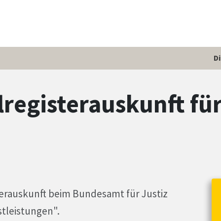
D
egisterauskunft für
erauskunft beim Bundesamt für Justiz
stleistungen".