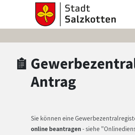
Zum Hauptinhalt springen
Zum Header
Zum Hauptinhalt
Zum Footer
Gewerbezentralr
Antrag
Sie können eine Gewerbezentralregist
online beantragen
- siehe "Onlinedien