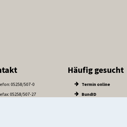
takt
Häufig gesucht
efon: 05258/507-0
Termin online
efax: 05258/507-27
BundID
Kontakt aufnehmen
Website Stadt Salzko