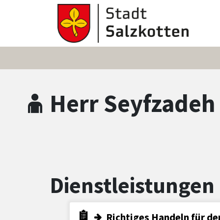
Zum Hauptinhalt springen
Zum Header
Zum Hauptinhalt
Zum Footer
Herr Seyfzadeh
Dienstleistungen
Richtiges Handeln für de