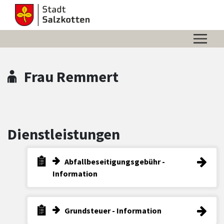
Zum Hauptinhalt springen
Zum Header
Zum Hauptinhalt
Zum Footer
Frau Remmert
Dienstleistungen
Abfallbeseitigungsgebühr -
Information
Grundsteuer - Information